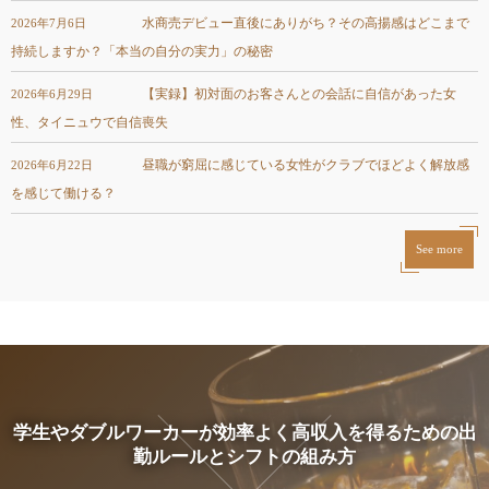
水商売デビュー直後にありがち？その高揚感はどこまで
2026年7月6日
持続しますか？「本当の自分の実力」の秘密
【実録】初対面のお客さんとの会話に自信があった女
2026年6月29日
性、タイニュウで自信喪失
昼職が窮屈に感じている女性がクラブでほどよく解放感
2026年6月22日
を感じて働ける？
See more
学生やダブルワーカーが効率よく高収入を得るための出
勤ルールとシフトの組み方