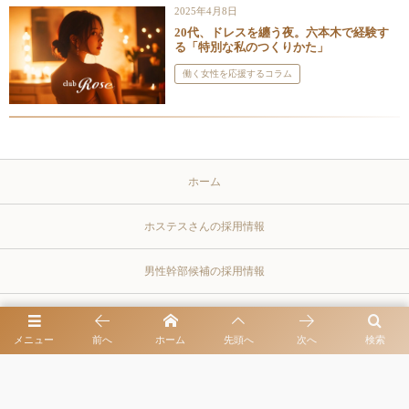
2025年4月8日
20代、ドレスを纏う夜。六本木で経験す
る「特別な私のつくりかた」
働く女性を応援するコラム
ホーム
ホステスさんの採用情報
男性幹部候補の採用情報
プライバシーポリシー
メニュー
前へ
ホーム
先頭へ
次へ
検索
同伴出勤・お客様とよく訪れるレストラン
クラブとキャバクラを比較