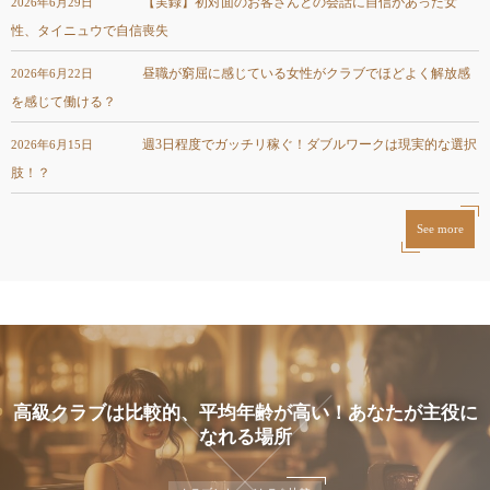
【実録】初対面のお客さんとの会話に自信があった女
2026年6月29日
性、タイニュウで自信喪失
昼職が窮屈に感じている女性がクラブでほどよく解放感
2026年6月22日
を感じて働ける？
週3日程度でガッチリ稼ぐ！ダブルワークは現実的な選択
2026年6月15日
肢！？
See more
高級クラブは比較的、平均年齢が高い！あなたが主役に
なれる場所