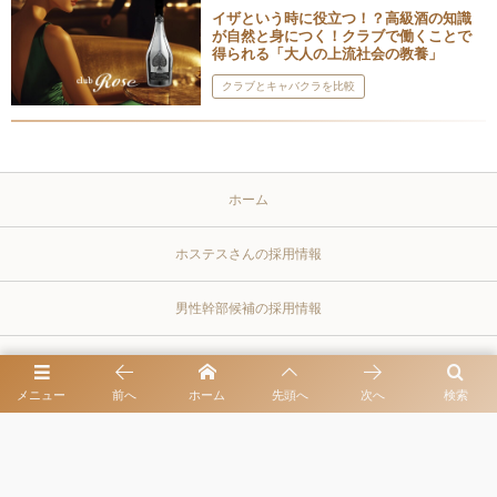
イザという時に役立つ！？高級酒の知識
が自然と身につく！クラブで働くことで
得られる「大人の上流社会の教養」
クラブとキャバクラを比較
ホーム
ホステスさんの採用情報
男性幹部候補の採用情報
プライバシーポリシー
メニュー
前へ
ホーム
先頭へ
次へ
検索
同伴出勤・お客様とよく訪れるレストラン
クラブとキャバクラを比較