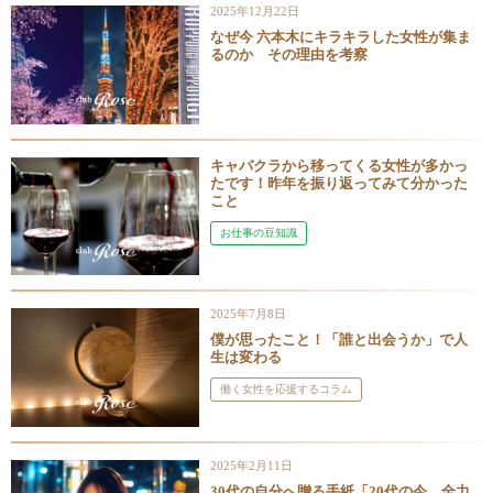
2025年12月22日
なぜ今 六本木にキラキラした女性が集ま
るのか その理由を考察
キャバクラから移ってくる女性が多かっ
たです！昨年を振り返ってみて分かった
こと
お仕事の豆知識
2025年7月8日
僕が思ったこと！「誰と出会うか」で人
生は変わる
働く女性を応援するコラム
2025年2月11日
30代の自分へ贈る手紙「20代の今、全力