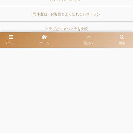
同伴出勤・お客様とよく訪れるレストラン
クラブとキャバクラを比較
メニュー
ホーム
先頭へ
検索
東京都港区六本木3-13-14 ゴトウビル3rd 6階 営業時間 / 20:00-LAST 定休
日 / 土日祝
03-6447-2288