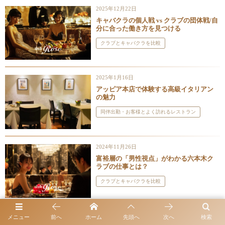
2025年12月22日
キャバクラの個人戦 vs クラブの団体戦/自
分に合った働き方を見つける
クラブとキャバクラを比較
2025年1月16日
アッピア本店で体験する高級イタリアン
の魅力
同伴出勤・お客様とよく訪れるレストラン
2024年11月26日
富裕層の「男性視点」がわかる六本木ク
ラブの仕事とは？
クラブとキャバクラを比較
2024年11月18日
メニュー
前へ
ホーム
先頭へ
次へ
検索