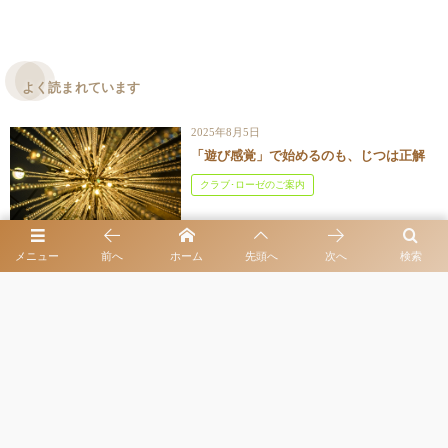
よく読まれています
2025年8月5日
「遊び感覚」で始めるのも、じつは正解
クラブ･ローゼのご案内
メニュー
前へ
ホーム
先頭へ
次へ
検索
【実録】 初対面のお客さんとの会話に
自信があった女性、タイニュウで自信喪
失
体験入店に関する最新情報
2025年11月3日
和食レストラン「心・技・体 うるふ」｜
富裕層が選ぶ、焼きふぐとすっぽんの、