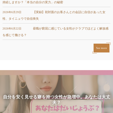
持続しますか？「本当の自分の実力」の秘密
【実録】初対面のお客さんとの会話に自信があった女
2026年6月29日
性、タイニュウで自信喪失
昼職が窮屈に感じている女性がクラブでほどよく解放感
2026年6月22日
を感じて働ける？
See more
自分を安く見せる癖を持つ女性が急増中。あなたは大丈
夫？