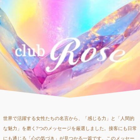
世界で活躍する女性たちの名言から、「感じる力」と「人間的
な魅力」を磨く7つのメッセージを厳選しました。接客にも日常
にも通じる「心の気づき」が見つかる一篇です。このメッセー