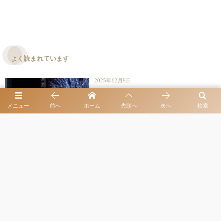
よく読まれています
2025年12月9日
六本木の代表的なイルミネーションスポ
ットを歩くことで得られる良い効果
メニュー
前へ
ホーム
先頭へ
次へ
検索
働く女性を応援するコラム
仕事の慎重さと遊び感覚がバランス良く
融合！そして稼げる！
クラブ･ローゼの取り組み
2026年3月9日