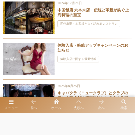
2024年12月28日
中国飯店 六本木店・伝統と革新が紡ぐ上
海料理の至宝
同伴出勤・お客様とよく訪れるレストラン
体験入店・時給アップキャンペーンのお
知らせ
体験入店に関する最新情報
2025年8月25日
キャバクラ（ニュークラブ）とクラブの
違い！稼ぐだけで本当にいいの？クラブ
で得られる「余裕」とは
メニュー
前へ
ホーム
先頭へ
次へ
検索
クラブとキャバクラを比較
2024年11月12日
20代だからこそ選ぶべき？六本木クラブ