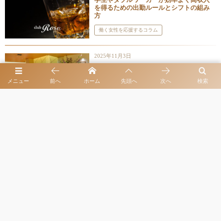
を得るための出勤ルールとシフトの組み
方
働く女性を応援するコラム
2025年11月3日
和食レストラン「心・技・体 うるふ」｜
富裕層が選ぶ、焼きふぐとすっぽんの、
メニュー
前へ
ホーム
先頭へ
次へ
検索
体が求める美味しいディナー
同伴出勤・お客様とよく訪れるレストラン
2025年11月10日
Empire Steak House Roppongi ニューヨ
ークの伝説を六本木で味わう至高のステ
ーキ
同伴出勤・お客様とよく訪れるレストラン
ホーム