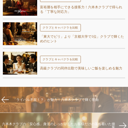
富裕層を相手にできる接客力！六本木クラブで得られ
る「丁寧な対応力」
クラブとキャバクラを比較
「東大でビリ」より「京都大学で1位」クラブで輝くた
めのヒント
クラブとキャバクラを比較
高級クラブの同伴出勤で美味しいご飯を楽しめる魅力
「ライバル不在！？」が魅力！六本木クラブで輝く理由
六本木クラブの「安心感」身元のしっかりしたお客様だけの落ち着いた接
客