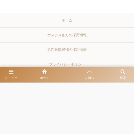
ホーム
ホステスさんの採用情報
男性幹部候補の採用情報
プライバシーポリシー
メニュー
ホーム
先頭へ
検索
同伴出勤・お客様とよく訪れるレストラン
クラブとキャバクラを比較
東京都港区六本木3-13-14 ゴトウビル3rd 6階 営業時間 / 20:00-LAST 定休
日 / 土日祝