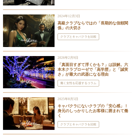
2024年12月3日
高級クラブならではの「長期的な信頼関
係」の大切さ
クラブとキャバクラを比較
2026年2月9日
「真面目すぎて浮くかも？」は誤解。六
本木クラブローゼで「高学歴」と「誠実
さ」が最大の武器になる理由
働く女性を応援するコラム
2025年8月5日
キャバクラにないクラブの「安心感」！
身元のしっかりしたお客様に囲まれて働
く
クラブとキャバクラを比較