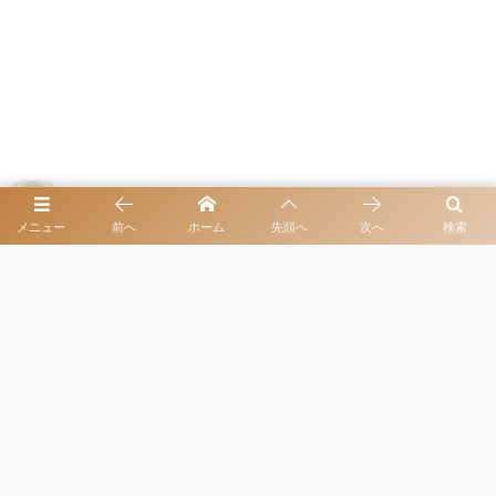
よく読まれています
メニュー
前へ
ホーム
先頭へ
次へ
検索
2024年12月28日
中国飯店 六本木店・伝統と革新が紡ぐ上
海料理の至宝
同伴出勤・お客様とよく訪れるレストラン
2025年10月20日
自分を安く見せる癖を持つ女性が急増
中。あなたは大丈夫？