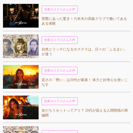
先輩ホステスさんの声
実際にあった驚き！六本木の高級クラブで働いてある
ある体験
先輩ホステスさんの声
自然とリッチになるホステスは、日々の「ふるまい」
が違う
先輩ホステスさんの声
若さの「勢い」は20代が最速！ 体力と好奇心を使いこ
なす
先輩ホステスさんの声
友だちリセットってアリ？ 20代が迎える人間関係の再
編期