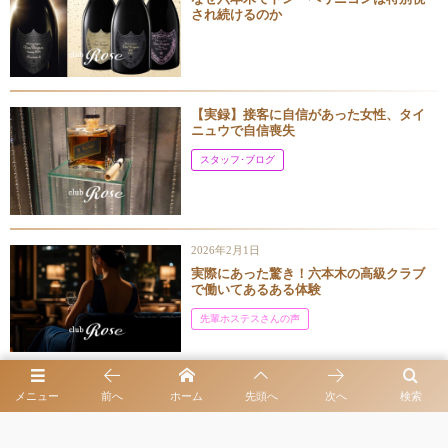
され続けるのか
【実録】接客に自信があった女性、タイ
ニュウで自信喪失
スタッフ･ブログ
2026年2月1日
実際にあった驚き！六本木の高級クラブ
で働いてあるある体験
先輩ホステスさんの声
2026年3月15日
メニュー
前へ
ホーム
先頭へ
次へ
検索
麻布台ヒルズ森JPタワーの紹介・クラブ
ローゼの近くに何があるの！？