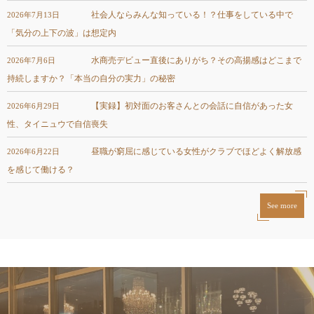
社会人ならみんな知っている！？仕事をしている中で
2026年7月13日
「気分の上下の波」は想定内
水商売デビュー直後にありがち？その高揚感はどこまで
2026年7月6日
持続しますか？「本当の自分の実力」の秘密
【実録】初対面のお客さんとの会話に自信があった女
2026年6月29日
性、タイニュウで自信喪失
昼職が窮屈に感じている女性がクラブでほどよく解放感
2026年6月22日
を感じて働ける？
See more