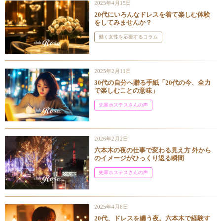
2025年4月15日
20代にいろんなドレスを着て楽しむ体験
をしてみませんか？
働く女性を応援するコラム
2025年2月11日
30代の自分へ贈る手紙「20代の今、全力
で楽しむことの意味」
先輩ホステスさんの声
2026年2月2日
六本木の夜の仕事で変わる見え方 外から
のイメージがひっくり返る瞬間
先輩ホステスさんの声
2025年4月8日
20代、ドレスを纏う夜。六本木で経験す