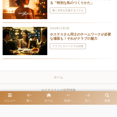
る「特別な私のつくりかた」
働く女性を応援するコラム
2024年12月3日
ホステスさん同士のチームワークが必要
な場面も！それがクラブの魅力
クラブとキャバクラを比較
ホーム
ホステスさんの採用情報
メニュー
前へ
ホーム
先頭へ
次へ
検索
男性幹部候補の採用情報
プライバシーポリシー