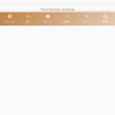
男性幹部候補の採用情報
メニュー
前へ
ホーム
先頭へ
次へ
検索
プライバシーポリシー
同伴出勤・お客様とよく訪れるレストラン
クラブとキャバクラを比較
東京都港区六本木3-13-14 ゴトウビル3rd 6階 営業時間 / 20:00-LAST 定休
日 / 土日祝
03-6447-2288