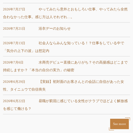
やってみたら意外とおもしろい仕事、やってみたら全然
2026年7月27日
合わなかった仕事。感じ方は人それぞれ…。
浴衣デーのお知らせ
2026年7月21日
社会人ならみんな知っている！？仕事をしている中で
2026年7月13日
「気分の上下の波」は想定内
水商売デビュー直後にありがち？その高揚感はどこまで
2026年7月6日
持続しますか？「本当の自分の実力」の秘密
【実録】初対面のお客さんとの会話に自信があった女
2026年6月29日
性、タイニュウで自信喪失
昼職が窮屈に感じている女性がクラブでほどよく解放感
2026年6月22日
を感じて働ける？
See more