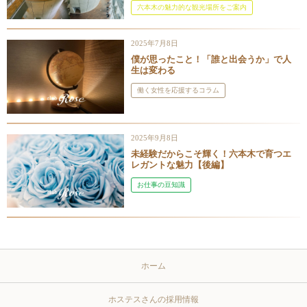
六本木の魅力的な観光場所をご案内
2025年7月8日
僕が思ったこと！「誰と出会うか」で人
生は変わる
働く女性を応援するコラム
2025年9月8日
未経験だからこそ輝く！六本木で育つエ
レガントな魅力【後編】
お仕事の豆知識
ホーム
ホステスさんの採用情報