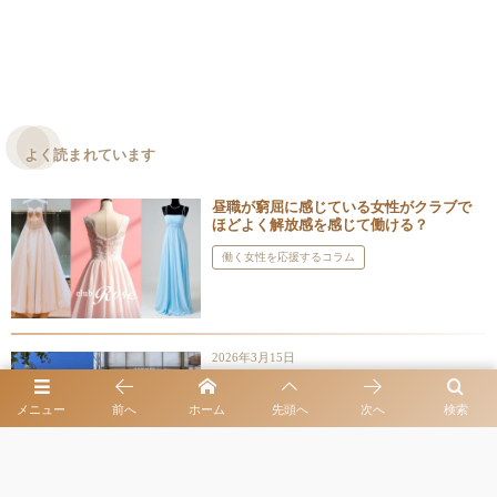
よく読まれています
昼職が窮屈に感じている女性がクラブで
ほどよく解放感を感じて働ける？
働く女性を応援するコラム
2026年3月15日
麻布台ヒルズ森JPタワーの紹介・クラブ
ローゼの近くに何があるの！？
メニュー
前へ
ホーム
先頭へ
次へ
検索
六本木の魅力的な観光場所をご案内