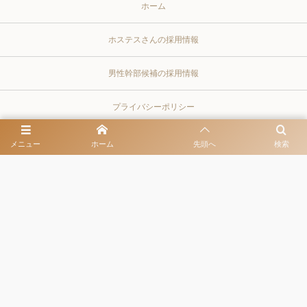
ホーム
ホステスさんの採用情報
男性幹部候補の採用情報
プライバシーポリシー
同伴出勤・お客様とよく訪れるレストラン
メニュー
ホーム
先頭へ
検索
クラブとキャバクラを比較
東京都港区六本木3-13-14 ゴトウビル3rd 6階 営業時間 / 20:00-LAST 定休
日 / 土日祝
03-6447-2288