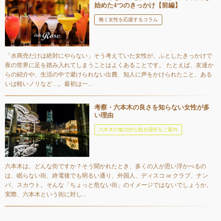
始めた4つのきっかけ【前編】
働く女性を応援するコラム
「水商売だけは絶対にやらない」そう考えていた女性が、ふとしたきっかけで
夜の世界に足を踏み入れてしまうことはよくあることです。 たとえば、友達か
らの紹介や、生活の中で避けられない出費、知人に声をかけられたこと、ある
いは軽いノリなど…。最初は一...
考察・六本木の良さを知らない女性が多
い理由
六本木の魅力的な観光場所をご案内
六本木は、どんな街ですか？そう聞かれたとき、多くの人が思い浮かべるの
は、眠らない街、終電後でも明るい通り、外国人、ディスコ or クラブ、ナン
パ、スカウト。そんな「ちょっと危ない街」のイメージではないでしょうか。
実際、六本木という街に対し...