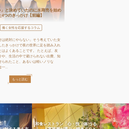
い」と決めていたのに水商売を始め
た4つのきっかけ【前編】
働く女性を応援するコラム
けは絶対にやらない」そう考えていた女
したきっかけで夜の世界に足を踏み入れ
とはよくあることです。 たとえば、友
介や、生活の中で避けられない出費、知
けられたこと、あるいは軽いノリな
...
もっと読む
和食レストラン「心・技・体 うる