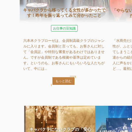
キャバクラから移ってくる女性が多かったで
「やらな
す！昨年を振り返ってみて分かったこと
お仕事の豆知識
六本木クラブローゼは、会員制高級クラブのジャン
「水商売だ
ルに入ります。会員制と言っても、お客さんに対し
性が、ふと
て「会員証」や特別な審査があるわけではありませ
てしまうこ
ん。ですが会員制である根拠や基準は定めていま
達からの紹
す。というのも、お客さんにもいろいろな人たちが
人に声をか
いて、中には...
ど…。最初は一
もっと読む
キャバクラにないクラブの「安心