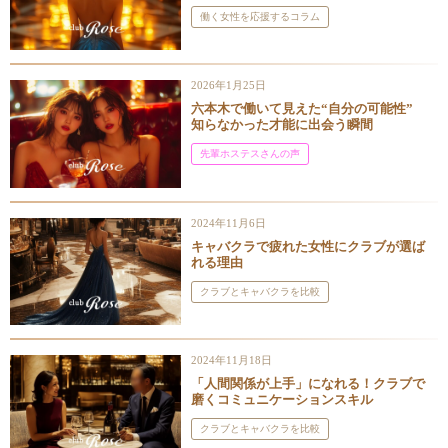
働く女性を応援するコラム
2026年1月25日
六本木で働いて見えた“自分の可能性”
知らなかった才能に出会う瞬間
先輩ホステスさんの声
2024年11月6日
キャバクラで疲れた女性にクラブが選ば
れる理由
クラブとキャバクラを比較
2024年11月18日
「人間関係が上手」になれる！クラブで
磨くコミュニケーションスキル
クラブとキャバクラを比較