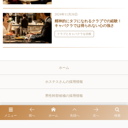
2024年11月26日
精神的にタフになれるクラブでの経験！
キャバクラでは得られない心の強さ
クラブとキャバクラを比較
ホーム
ホステスさんの採用情報
男性幹部候補の採用情報
プライバシーポリシー
メニュー
前へ
ホーム
先頭へ
次へ
検索
同伴出勤・お客様とよく訪れるレストラン