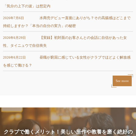
「気分の上下の波」は想定内
水商売デビュー直後にありがち？その高揚感はどこまで
2026年7月6日
持続しますか？「本当の自分の実力」の秘密
【実録】初対面のお客さんとの会話に自信があった女
2026年6月29日
性、タイニュウで自信喪失
昼職が窮屈に感じている女性がクラブでほどよく解放感
2026年6月22日
を感じて働ける？
See more
クラブで働くメリット！美しい所作や教養を磨く絶好の