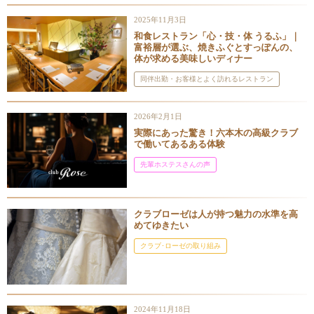
2025年11月3日
和食レストラン「心・技・体 うるふ」｜
富裕層が選ぶ、焼きふぐとすっぽんの、
体が求める美味しいディナー
同伴出勤・お客様とよく訪れるレストラン
2026年2月1日
実際にあった驚き！六本木の高級クラブ
で働いてあるある体験
先輩ホステスさんの声
クラブローゼは人が持つ魅力の水準を高
めてゆきたい
クラブ･ローゼの取り組み
2024年11月18日