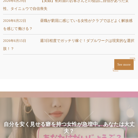
【実録】初対面のお客さんとの会話に自信があった女
2026年6月29日
性、タイニュウで自信喪失
昼職が窮屈に感じている女性がクラブでほどよく解放感
2026年6月22日
を感じて働ける？
週3日程度でガッチリ稼ぐ！ダブルワークは現実的な選択
2026年6月15日
肢！？
See more
自分を安く見せる癖を持つ女性が急増中。あなたは大丈
夫？