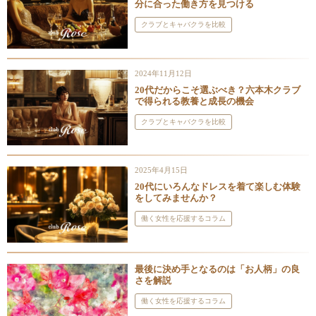
分に合った働き方を見つける
クラブとキャバクラを比較
2024年11月12日
20代だからこそ選ぶべき？六本木クラブ
で得られる教養と成長の機会
クラブとキャバクラを比較
2025年4月15日
20代にいろんなドレスを着て楽しむ体験
をしてみませんか？
働く女性を応援するコラム
最後に決め手となるのは「お人柄」の良
さを解説
働く女性を応援するコラム